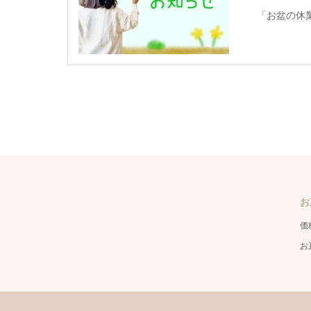
「お盆の休
お
価
お